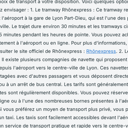
hoix de transport à votre disposition. Voici quelques opti
 envisager : 1. Le tramway Rhônexpress : Ce tramway re
 l'aéroport à la gare de Lyon Part-Dieu, qui est l'une des 
ville. Le trajet dure environ 30 minutes et les tramways ci
15 minutes pendant les heures de pointe. Vous pouvez ac
ctement à l'aéroport ou en ligne. Pour plus d'informations
ulter le site officiel de Rhônexpress :
Rhônexpress
. 2. 
: Il existe plusieurs compagnies de navette qui proposent
depuis l'aéroport vers le centre-ville de Lyon. Ces navette
tagées avec d'autres passagers et vous déposent direct
 ou à un arrêt de bus central. Les tarifs sont généralemen
ttes sont régulièrement disponibles. Vous pouvez réserve
ligne ou à l'une des nombreuses bornes présentes à l'aér
 Si vous préférez un moyen de transport plus privé, vous
n taxi. Les taxis sont facilement accessibles devant l'aér
 service de transport pratique et rapide vers le centre-vi