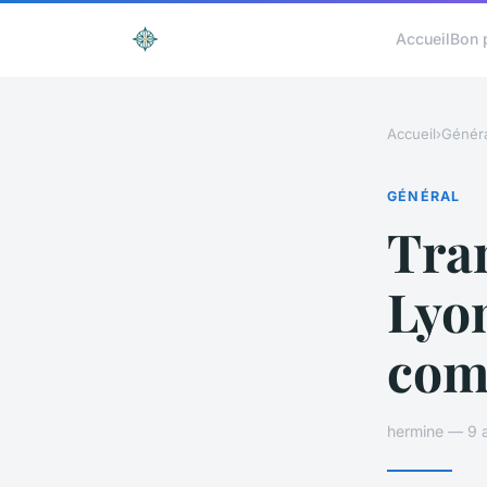
Accueil
Bon 
Accueil
›
Généra
GÉNÉRAL
Tran
Lyon
com
hermine — 9 