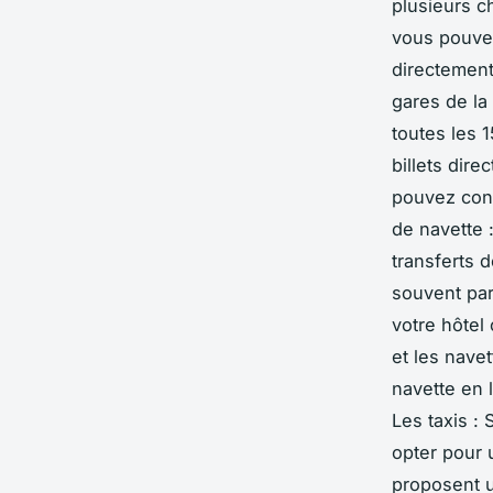
plusieurs c
vous pouvez
directement
gares de la 
toutes les 
billets dire
pouvez cons
de navette 
transferts 
souvent par
votre hôtel
et les nave
navette en 
Les taxis :
opter pour u
proposent un