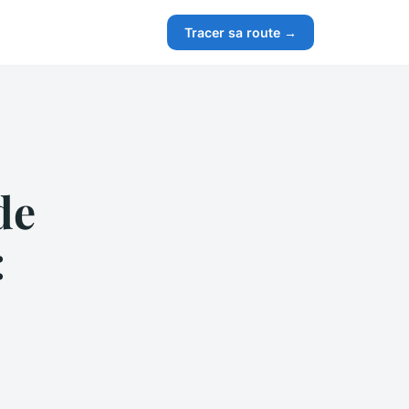
Tracer sa route →
de
: