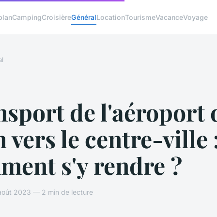
plan
Camping
Croisière
Général
Location
Tourisme
Vacance
Voyage
l
sport de l'aéroport 
 vers le centre-ville 
ment s'y rendre ?
août 2023 — 2 min de lecture