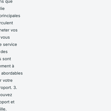
ons que
lie
principales
rculent
heter vos
, vous
Le service
 des
s sont
ement à
t abordables
r votre
oport. 3.
 pouvez
oport et
lle.