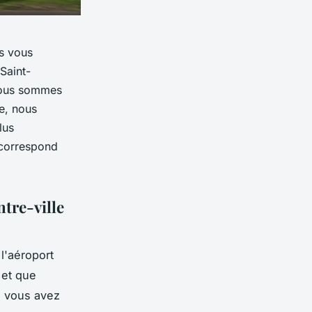
us vous
Saint-
 nous sommes
le, nous
lus
 correspond
ntre-ville
 l'aéroport
 et que
, vous avez