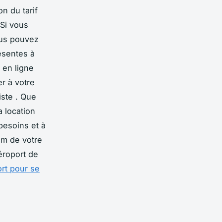
n du tarif
 Si vous
ous pouvez
ésentes à
 en ligne
r à votre
iste . Que
a location
besoins et à
mum de votre
éroport de
rt pour se