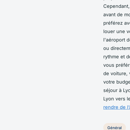
Cependant, 
avant de mon
préférez av
louer une v
l'aéroport 
ou directem
rythme et de
vous préfér
de voiture,
votre budge
séjour à Ly
Lyon vers le
rendre de l’
Général