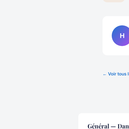
H
← Voir tous 
Général — Dan