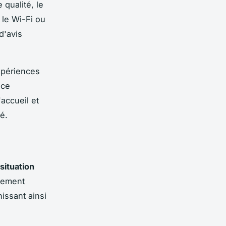
 qualité, le
 le Wi-Fi ou
 d'avis
xpériences
nce
'accueil et
é.
situation
acement
hissant ainsi