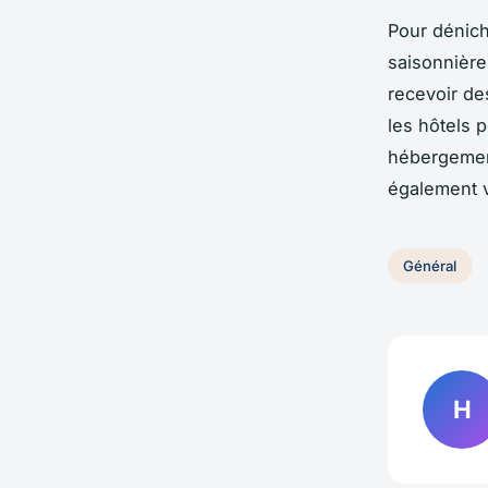
Pour dénich
saisonnière
recevoir de
les hôtels 
hébergement
également v
Général
H