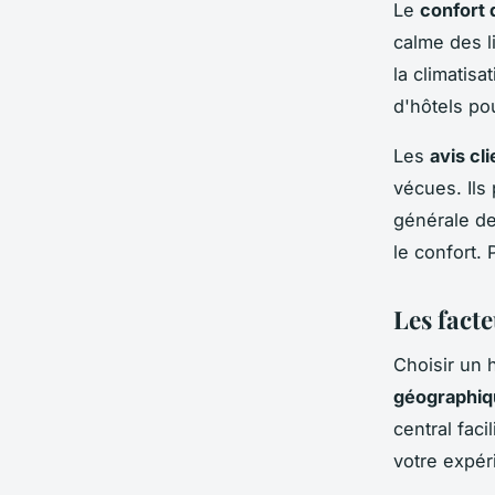
Le
confort
calme des l
la climatisa
d'hôtels po
Les
avis cl
vécues. Ils
générale de 
le confort. 
Les facte
Choisir un 
géographiq
central faci
votre expér