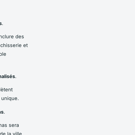
s
.
inclure des
chisserie et
ple
nalisés
.
lètent
e unique.
ns
.
enas sera
 la ville.