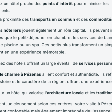
iez un hôtel proche des
points d'intérêt
pour minimiser les
ents.
la proximité des
transports en commun
et des
commodité
s hôteliers
jouent également un rôle capital. Ils peuvent 
les que le petit-déjeuner en chambre, les services de blan
ne piscine ou un spa. Ces petits plus transforment un sim
t en une expérience mémorable.
ez des hôtels offrant un large éventail de
services person
 de charme à Pézenas
allient confort et authenticité. Ils ref
stoire et le caractère de la région, offrant une expérienc
r un hôtel qui valorise l'
architecture locale
et les
traditio
ant judicieusement selon ces critères, votre visite à Péz
nt confortable mais également imprégnée de l'essence de