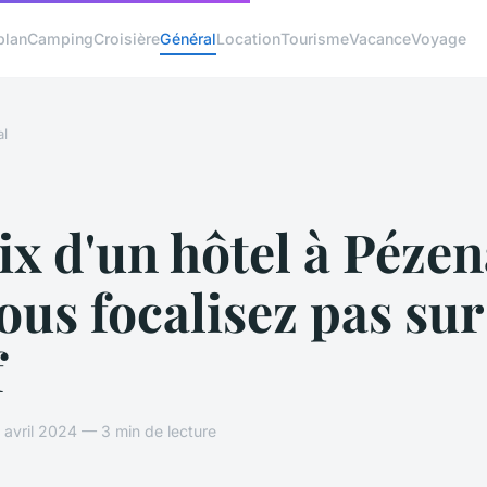
plan
Camping
Croisière
Général
Location
Tourisme
Vacance
Voyage
l
x d'un hôtel à Pézen
ous focalisez pas sur
f
avril 2024 — 3 min de lecture