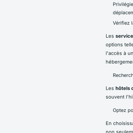
Privilég
déplacem
Vérifiez 
Les
service
options tel
l'accès à u
hébergemen
Recherch
Les
hôtels
souvent l'hi
Optez pou
En choisiss
non seuleme