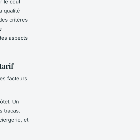
r le coût
a qualité
des critères
e
des aspects
tarif
es facteurs
ôtel. Un
s tracas.
iergerie, et