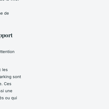
me de
apport
ttention
c les
arking sont
e. Ces
ssi une
és ou qui