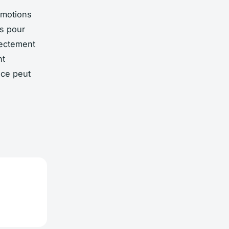
omotions
ls pour
rectement
nt
nce peut