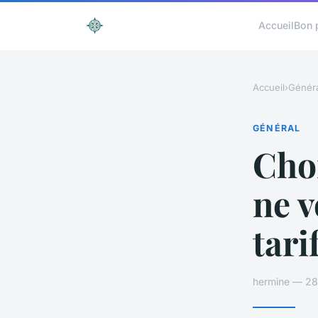
Accueil
Bon 
Accueil
›
Généra
GÉNÉRAL
Choi
ne v
tari
hermine — 28 