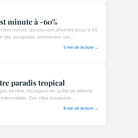
last minute à -60%
rnière minute, qui peuvent atteindre jusqu'à 60
ier des escapades spontanées san...
5 min de lecture →
tre paradis tropical
lages de rêve. Voyageurs en quête de détente
s mémorables. Des villas luxueuses...
6 min de lecture →