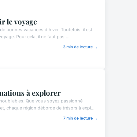
ir le voyage
de bonnes vacances d'hiver. Toutefois, il est
yage. Pour cela, il ne faut pas ...
3 min de lecture →
inations à explorer
 inoubliables. Que vous soyez passionné
t, chaque région déborde de trésors à expl...
7 min de lecture →