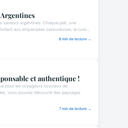
s Argentines
s saveurs argentines. Chaque plat, une
fortant aux empanadas savoureuses, la cuisi...
8 min de lecture →
ponsable et authentique !
que pour les voyageurs soucieux de
bles, vous pouvez découvrir des paysages
7 min de lecture →