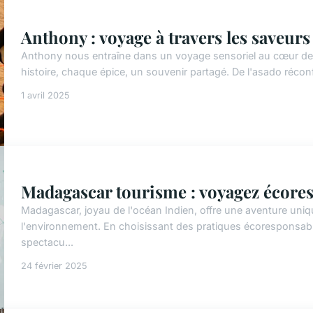
Anthony : voyage à travers les saveur
Anthony nous entraîne dans un voyage sensoriel au cœur de
histoire, chaque épice, un souvenir partagé. De l'asado récon
1 avril 2025
Madagascar tourisme : voyagez écores
Madagascar, joyau de l'océan Indien, offre une aventure uni
l'environnement. En choisissant des pratiques écoresponsa
spectacu...
24 février 2025