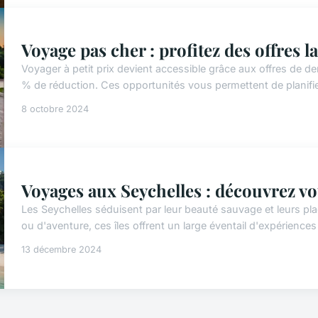
Voyage pas cher : profitez des offres 
Voyager à petit prix devient accessible grâce aux offres de de
% de réduction. Ces opportunités vous permettent de planif
8 octobre 2024
Voyages aux Seychelles : découvrez vo
Les Seychelles séduisent par leur beauté sauvage et leurs p
ou d'aventure, ces îles offrent un large éventail d'expérience
13 décembre 2024