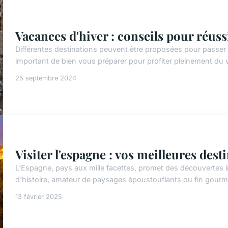
Vacances d'hiver : conseils pour réuss
Différentes destinations peuvent être proposées pour passer 
important de bien vous préparer pour profiter pleinement du vo
25 septembre 2024
Visiter l'espagne : vos meilleures dest
L'Espagne, pays aux mille facettes, promet des découvertes
d'histoire, amateur de paysages époustouflants ou fin gourme
13 février 2025