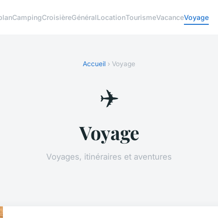
plan
Camping
Croisière
Général
Location
Tourisme
Vacance
Voyage
Accueil
› Voyage
✈️
Voyage
Voyages, itinéraires et aventures